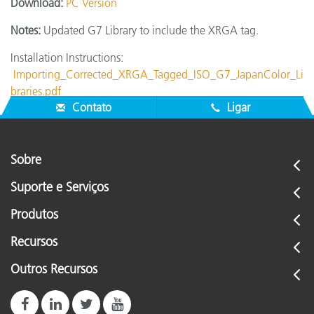
Download:
PC Version
Notes:
Updated G7 Library to include the XRGA tag.
Installation Instructions:
Importing_Corrected_XRGA_Tagged_ISO_G7_JapanColor_Li
braries.pdf
Contato
Ligar
Sobre
Suporte e Serviços
Produtos
Recursos
Outros Recursos