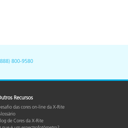
(888) 800-9580
utros Recursos
esafio das cores on-line da X-Rite
lossário
log de Cores da X-Rite
 que é um espectrofotômetro?