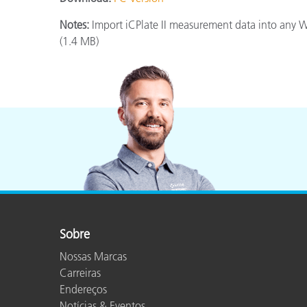
Plásticos
Notes:
Import iCPlate II measurement data into any 
(1.4 MB)
Sobre
Nossas Marcas
Carreiras
Endereços
Notícias & Eventos