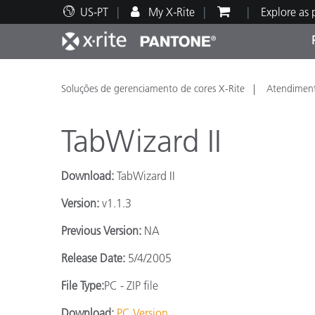
US-PT
My X-Rite
Explore as
Principais produtos
Impressão e Embalagem
Suporte Técnico
Recursos Educacionais
Categ
Tinta
Servi
Form
Soluções de gerenciamento de cores X-Rite
Atendiment
TabWizard II
Download:
TabWizard II
Brand
Version:
v1.1.3
Automotiva
Têxtil
Previous Version:
NA
Release Date:
5/4/2005
File Type:
PC - ZIP file
Manuf
Download:
PC Version