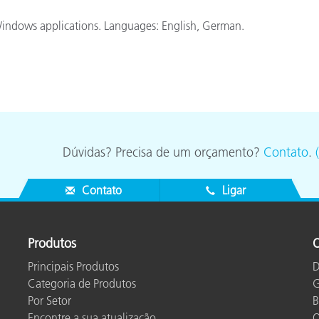
Papel
Windows applications. Languages: English, German.
Materiais de Construção
Bens Duráveis
Dúvidas? Precisa de um orçamento?
Contato
.
Contato
Ligar
Produtos
O
Principais Produtos
D
Categoria de Produtos
G
Por Setor
B
Encontre a sua atualização
O