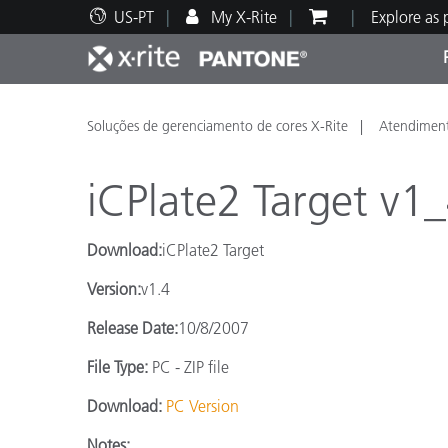
US-PT
My X-Rite
Explore as
Principais produtos
Impressão e Embalagem
Suporte Técnico
Recursos Educacionais
Categ
Tinta
Servi
Form
Soluções de gerenciamento de cores X-Rite
Atendiment
iCPlate2 Target v1
Download:
iCPlate2 Target
Brand
Version:
v1.4
Automotiva
Têxtil
Release Date:
10/8/2007
File Type:
PC - ZIP file
Download:
PC Version
Manuf
Notes: