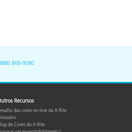
(888) 800-9580
utros Recursos
esafio das cores on-line da X-Rite
lossário
log de Cores da X-Rite
 que é um espectrofotômetro?