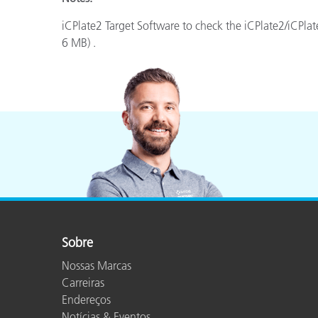
Plásticos
iCPlate2 Target Software to check the iCPlate2/iCPlat
6 MB) .
Sobre
Nossas Marcas
Carreiras
Endereços
Notícias & Eventos