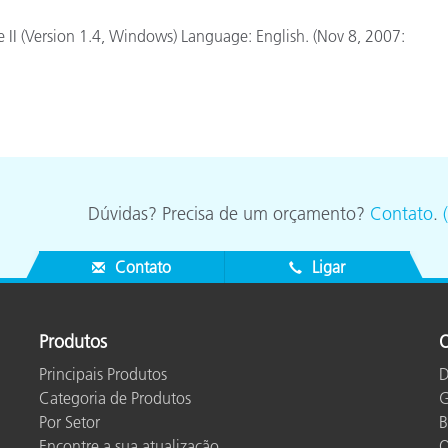
Papel
e II (Version 1.4, Windows) Language: English. (Nov 8, 2007:
Materiais de Construção
Bens Duráveis
Dúvidas? Precisa de um orçamento?
Contato
.
Contato
Ligar
Produtos
O
Principais Produtos
D
Categoria de Produtos
G
Por Setor
B
Encontre a sua atualização
O