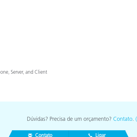
Papel
Materiais de Construção
Bens Duráveis
lone, Server, and Client
Dúvidas? Precisa de um orçamento?
Contato
.
Contato
Ligar