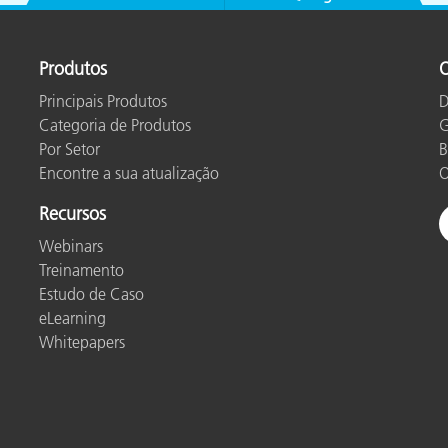
Produtos
O
Principais Produtos
D
Categoria de Produtos
G
Por Setor
B
Encontre a sua atualização
O
Recursos
Webinars
Treinamento
Estudo de Caso
eLearning
Whitepapers