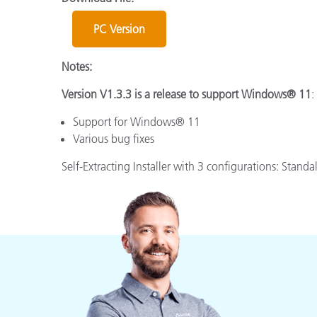
Plásticos
PC Version
Notes:
Version V1.3.3 is a release to support Windows® 11
:
Support for Windows® 11
Various bug fixes
Self-Extracting Installer with 3 configurations: Standa