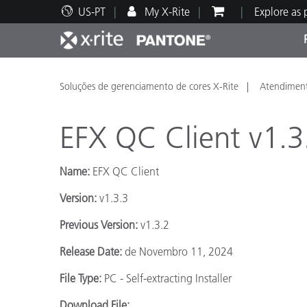
US-PT
My X-Rite
Explore as
Principais produtos
Impressão e Embalagem
Suporte Técnico
Recursos Educacionais
Categ
Tinta
Servi
Form
Soluções de gerenciamento de cores X-Rite
Atendiment
EFX QC Client v1.3
Name:
EFX QC Client
Brand
Version:
v1.3.3
Automotiva
Têxtil
Previous Version:
v1.3.2
Release Date:
de Novembro 11, 2024
File Type:
PC - Self-extracting Installer
Manuf
Download File: