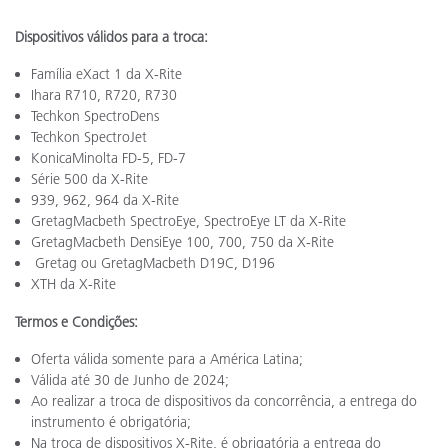
Dispositivos válidos para a troca:
Família eXact 1 da X-Rite
Ihara R710, R720, R730
Techkon SpectroDens
Techkon SpectroJet
KonicaMinolta FD-5, FD-7
Série 500 da X-Rite
939, 962, 964 da X-Rite
GretagMacbeth SpectroEye, SpectroEye LT da X-Rite
GretagMacbeth DensiEye 100, 700, 750 da X-Rite
Gretag ou GretagMacbeth D19C, D196
XTH da X-Rite
Termos e Condições:
Oferta válida somente para a América Latina;
Válida até 30 de Junho de 2024;
Ao realizar a troca de dispositivos da concorrência, a entrega do
instrumento é obrigatória;
Na troca de dispositivos X-Rite, é obrigatória a entrega do