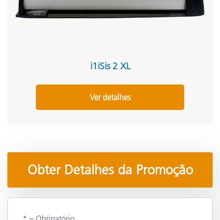
i1iSis 2 XL
Ver detalhes
Obter Detalhes da Promoção
* = Obrigatório