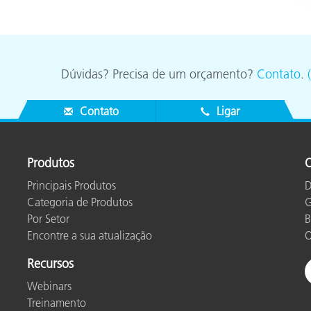
Dúvidas? Precisa de um orçamento?
Contato
.
Contato
Ligar
Produtos
O
Principais Produtos
D
Categoria de Produtos
G
Por Setor
B
Encontre a sua atualização
O
Recursos
Webinars
Treinamento