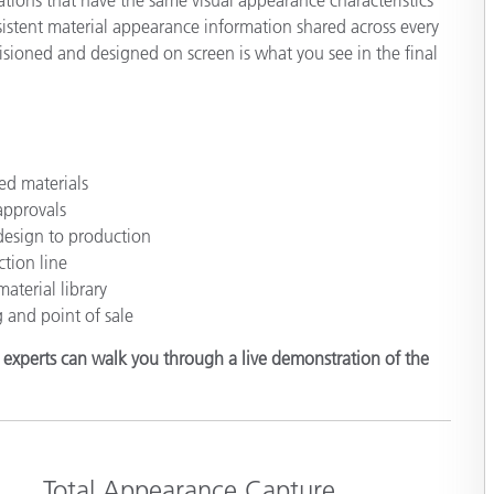
tations that have the same visual appearance characteristics
sistent material appearance information shared across every
isioned and designed on screen is what you see in the final
ed materials
 approvals
design to production
ction line
aterial library
g and point of sale
e experts can walk you through a live demonstration of the
Total Appearance Capture