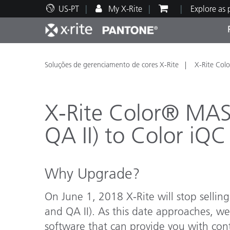
US-PT
My X-Rite
Explore as
Principais produtos
Impressão e Embalagem
Suporte Técnico
Recursos Educacionais
Categ
Tinta
Servi
Form
Soluções de gerenciamento de cores X-Rite
X-Rite Col
X-Rite Color® MAS
QA II) to Color iQ
Brand
Automotiva
Têxtil
Why Upgrade?
On June 1, 2018 X-Rite will stop selli
and QA II). As this date approaches, we
Manuf
software that can provide you with cont