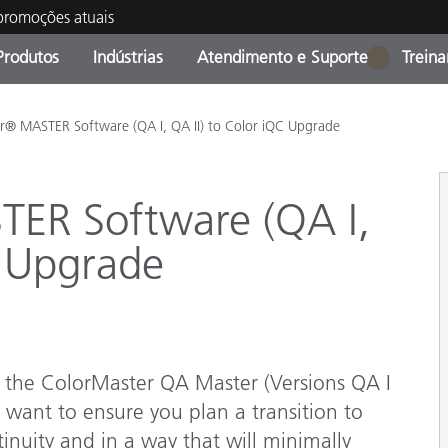
 promoções atuais
Produtos
Indústrias
Atendimento e Suporte
Trein
1
oria de Produtos
s e Revestimentos
ço de Manutenção
ação
Produtos fora de linha -
OEM Display & Printer
Contate nossa equipe
Consultas e Auditorias
or® MASTER Software (QA I, QA II) to Color iQC Upgrade
Encontre sua atualização
Manufacturers
Promoções vigentes
TER Software (QA I,
Online Store
Produtos Embalados
Principais Downloads
C Upgrade
 Experience Center
Outros recursos
Food Color Measurement
Ciências Biológicas
ng the ColorMaster QA Master (Versions QA I
 want to ensure you plan a transition to
Produtos Eletrônicos
atura de Cosméticos
inuity and in a way that will minimally