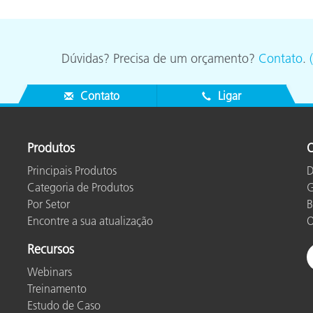
Dúvidas? Precisa de um orçamento?
Contato
.
Contato
Ligar
Produtos
O
Principais Produtos
D
Categoria de Produtos
G
Por Setor
B
Encontre a sua atualização
O
Recursos
Webinars
Treinamento
Estudo de Caso