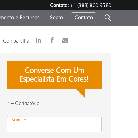
Contato:
+1 (888) 800-9580
amento e Recursos
Sobre
Contato
Compartilhar
Converse Com Um
Especialista Em Cores!
* = Obrigatório
Nome *