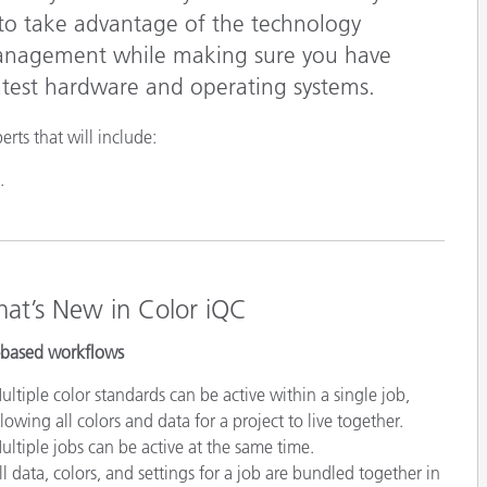
Papel
to take advantage of the technology
anagement while making sure you have
Materiais de Construção
latest hardware and operating systems.
Bens Duráveis
rts that will include:
.
at’s New in Color iQC
-based workflows
ultiple color standards can be active within a single job,
llowing all colors and data for a project to live together.
ultiple jobs can be active at the same time.
ll data, colors, and settings for a job are bundled together in