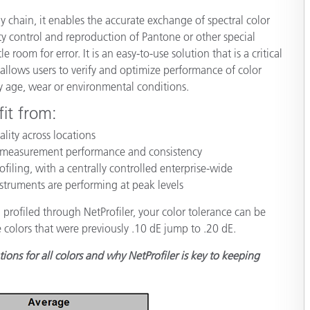
Papel
y chain, it enables the accurate exchange of spectral color
ity control and reproduction of Pantone or other special
Materiais de Construção
e room for error. It is an easy-to-use solution that is a critical
 allows users to verify and optimize performance of color
Bens Duráveis
y age, wear or environmental conditions.
it from:
lity across locations
ate measurement performance and consistency
ling, with a centrally controlled enterprise-wide
struments are performing at peak levels
profiled through NetProfiler, your color tolerance can be
 colors that were previously .10 dE jump to .20 dE.
ions for all colors and why NetProfiler is key to keeping