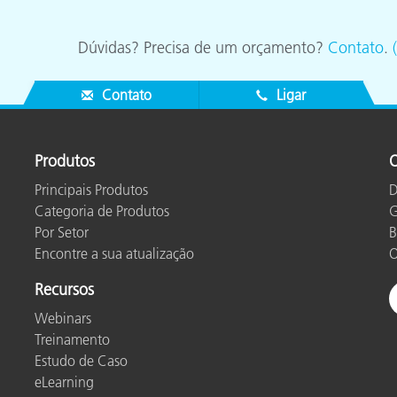
Dúvidas? Precisa de um orçamento?
Contato
.
Contato
Ligar
Produtos
O
Principais Produtos
D
Categoria de Produtos
G
Por Setor
B
Encontre a sua atualização
O
Recursos
Webinars
Treinamento
Estudo de Caso
eLearning