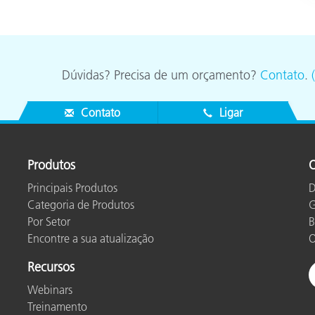
Dúvidas? Precisa de um orçamento?
Contato
.
Contato
Ligar
Produtos
O
Principais Produtos
D
Categoria de Produtos
G
Por Setor
B
Encontre a sua atualização
O
Recursos
Webinars
Treinamento