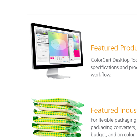
Plásticos
Featured Produ
ColorCert Desktop Too
specifications and pro
workflow.
Featured Indus
For flexible packaging
packaging converters, 
budget, and on color. 