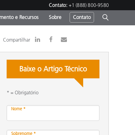
Contato:
+1 (888) 800-9580
amento e Recursos
Sobre
Contato
Compartilhar
Baixe o Artigo Técnico
* = Obrigatório
Nome *
Sobrenome *