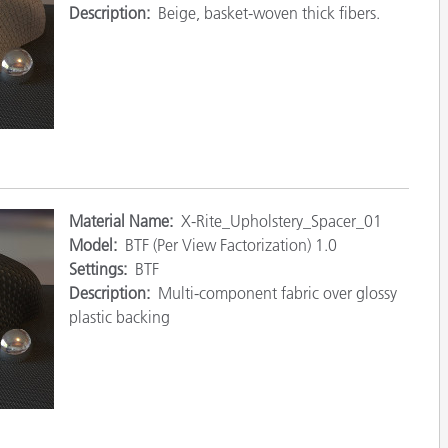
Description:
Beige, basket-woven thick fibers.
Papel
Materiais de Construção
Bens Duráveis
Material Name:
X-Rite_Upholstery_Spacer_01
Model:
BTF (Per View Factorization) 1.0
Settings:
BTF
Description:
Multi-component fabric over glossy
plastic backing