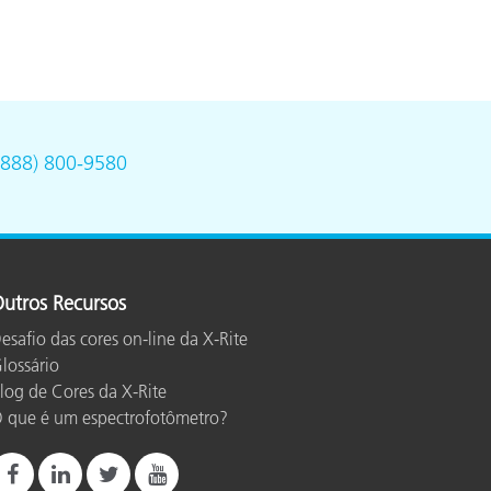
(888) 800-9580
utros Recursos
esafio das cores on-line da X-Rite
lossário
log de Cores da X-Rite
 que é um espectrofotômetro?