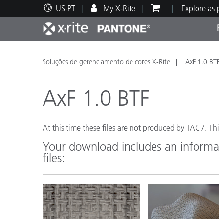
US-PT
My X-Rite
Explore as
Principais produtos
Impressão e Embalagem
Suporte Técnico
Recursos Educacionais
Categ
Tinta
Servi
Form
Soluções de gerenciamento de cores X-Rite
AxF 1.0 BT
AxF 1.0 BTF
At this time these files are not produced by TAC7. Thi
Brand
Your download includes an informat
Automotiva
Têxtil
files:
Manuf