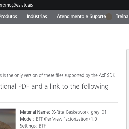
 promoções atuais
Produtos
Indústrias
Atendimento e Suporte
Trein
1
oria de Produtos
s e Revestimentos
ço de Manutenção
ação
Produtos fora de linha -
OEM Display & Printer
Contate nossa equipe
Consultas e Auditorias
F
Encontre sua atualização
Manufacturers
Promoções vigentes
Online Store
Produtos Embalados
Principais Downloads
s is the only version of these files supported by the AxF SDK.
 Experience Center
Outros recursos
ional PDF and a link to the following
Food Color Measurement
Ciências Biológicas
Material Name:
X-Rite_Basketwork_grey_01
Model:
BTF (Per View Factorization) 1.0
Produtos Eletrônicos
atura de Cosméticos
Settings:
BTF