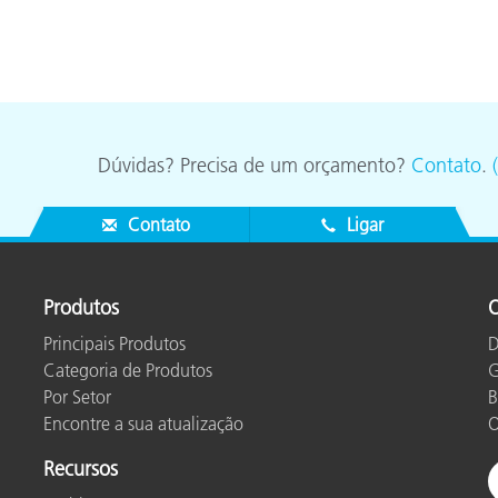
Dúvidas? Precisa de um orçamento?
Contato
.
Contato
Ligar
Produtos
O
Principais Produtos
D
Categoria de Produtos
G
Por Setor
B
Encontre a sua atualização
O
Recursos