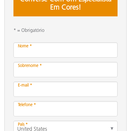
Em Cores!
* = Obrigatório
Nome *
Sobrenome *
E-mail *
Telefone *
País *