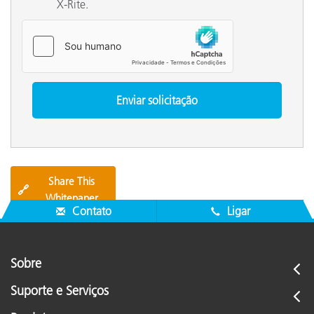
X-Rite.
Share This
🔗
Whitepaper
Contato
Ligar
Sobre
Suporte e Serviços