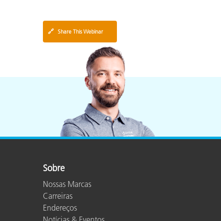
🔗
Share This Webinar
Sobre
Nossas Marcas
Carreiras
Endereços
Notícias & Eventos