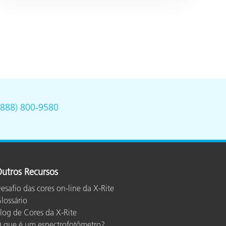
(888) 800-9580
utros Recursos
esafio das cores on-line da X-Rite
lossário
log de Cores da X-Rite
 que é um espectrofotômetro?