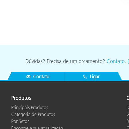
Dúvidas? Precisa de um orçamento?
Contato
.
Contato
Ligar
Produtos
O
Principais Produtos
D
Categoria de Produtos
G
Por Setor
B
Encontre a sua atualização
O