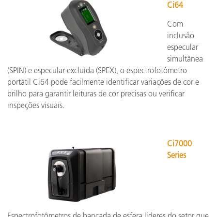
Ci64
Com
inclusão
especular
simultânea
(SPIN) e especular-excluída (SPEX), o espectrofotômetro
portátil Ci64 pode facilmente identificar variações de cor e
brilho para garantir leituras de cor precisas ou verificar
inspeções visuais.
Ci7000
Series
Espectrofotômetros de bancada de esfera líderes do setor que