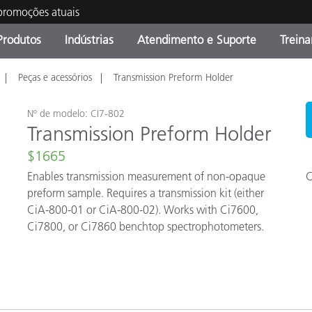
 promoções atuais
Produtos
Indústrias
Atendimento e Suporte
Trein
Peças e acessórios
Transmission Preform Holder
oria de Produtos
s e Revestimentos
ço de Manutenção
ação
Produtos fora de linha -
OEM Display & Printer
Contate nossa equipe
Consultas e Auditorias
Encontre sua atualização
Manufacturers
Nº de modelo: CI7-802
Transmission Preform Holder
Promoções vigentes
$1665
Online Store
Produtos Embalados
Principais Downloads
Enables transmission measurement of non-opaque
C
 Experience Center
preform sample. Requires a transmission kit (either
Outros recursos
CiA-800-01 or CiA-800-02). Works with Ci7600,
Ci7800, or Ci7860 benchtop spectrophotometers.
Food Color Measurement
Ciências Biológicas
Produtos Eletrônicos
atura de Cosméticos