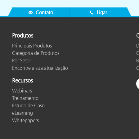
Contato
Ligar
Produtos
O
Principais Produtos
D
Categoria de Produtos
G
Por Setor
B
Encontre a sua atualização
O
Recursos
Webinars
Treinamento
Estudo de Caso
eLearning
Whitepapers