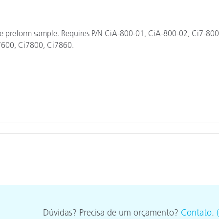
Papel
Materiais de Construção
 preform sample. Requires P/N CiA-800-01, CiA-800-02, Ci7-800
7600,
Ci7800,
Ci7860.
Bens Duráveis
Dúvidas? Precisa de um orçamento?
Contato
.