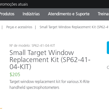
 promoções atuais
Produtos
Indústrias
Atendimento e Suporte
Trein
Peças e acessórios
Small Target Window Replacement Kit (SP62-4
oria de Produtos
s e Revestimentos
ço de Manutenção
ação
Produtos fora de linha -
OEM Display & Printer
Contate nossa equipe
Consultas e Auditorias
Encontre sua atualização
Manufacturers
Promoções vigentes
Nº de modelo: SP62-41-04-KIT
Small Target Window
Online Store
Replacement Kit (SP62-41-
Produtos Embalados
Principais Downloads
04-KIT)
 Experience Center
C
Outros recursos
$205
Target window replacement kit for various X-Rite
Food Color Measurement
handheld spectrophotometers
Ciências Biológicas
Produtos Eletrônicos
atura de Cosméticos
es