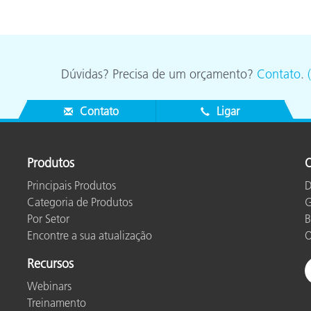
Dúvidas? Precisa de um orçamento?
Contato
.
Contato
Ligar
Produtos
O
Principais Produtos
D
Categoria de Produtos
G
Por Setor
B
Encontre a sua atualização
O
Recursos
Webinars
Treinamento