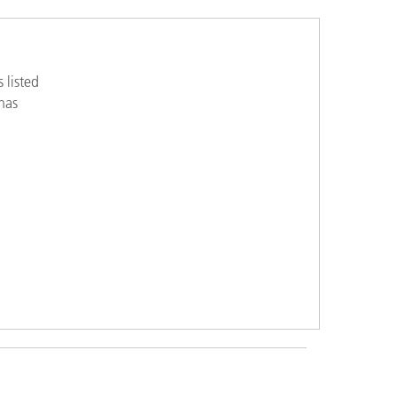
 listed
 has