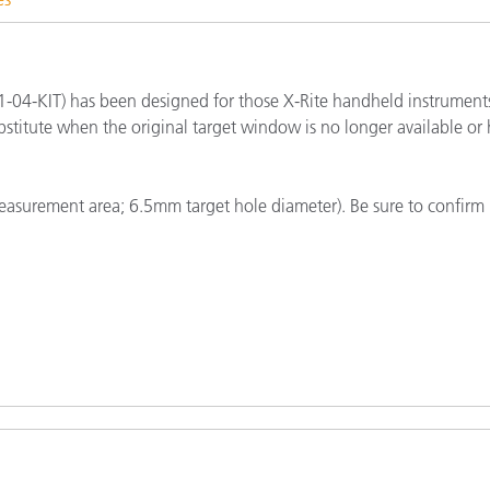
Papel
Materiais de Construção
-04-KIT) has been designed for those X-Rite handheld instruments
Bens Duráveis
substitute when the original target window is no longer available or
measurement area; 6.5mm target hole diameter). Be sure to confirm