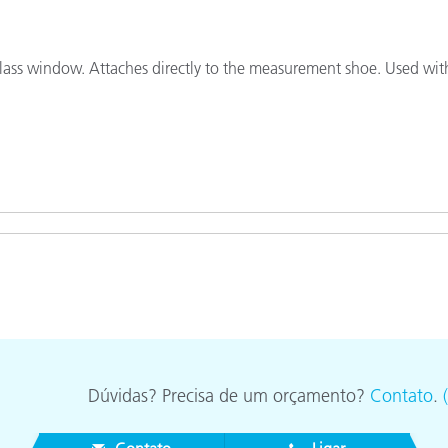
Papel
Materiais de Construção
glass window. Attaches directly to the measurement shoe. Used wit
Bens Duráveis
Dúvidas? Precisa de um orçamento?
Contato
.