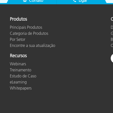
Contato
Ligar
Produtos
O
Principais Produtos
D
Categoria de Produtos
G
Por Setor
B
Encontre a sua atualização
O
Recursos
Webinars
Treinamento
Estudo de Caso
eLearning
Whitepapers