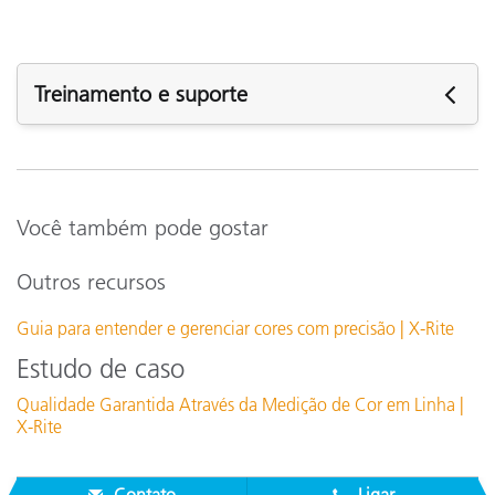
Treinamento e suporte
Procurando por assistência? Visite a
página de suporte
de
nossos produtos para informação compreensiva sobre
suporte.
Você também pode gostar
Suporte
Veja todo o suporte
Outros recursos
Treinamento
Guia para entender e gerenciar cores com precisão | X-Rite
Online Training / eLearning:
Estudo de caso
Fundamentos da Cor e da Aparência (FOCA) – Online
Qualidade Garantida Através da Medição de Cor em Linha |
OnlineTraining:
X-Rite
Treinamento no local
Seminar:
Seminário de Princípios básicos de cor