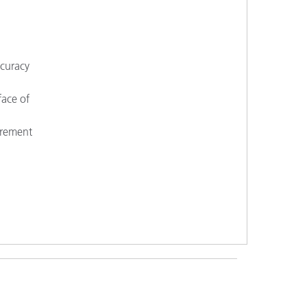
ccuracy
face of
urement