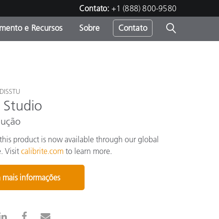
Contato:
+1 (888) 800-9580
amento e Recursos
Sobre
Contato
ODISSTU
y Studio
dução
this product is now available through our global
. Visit
calibrite.com
to learn more.
 mais informações