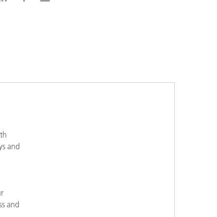
ith
ays and
ur
ss and