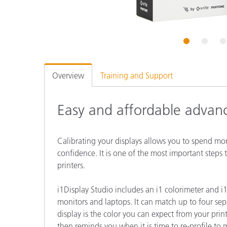
Plásticos
1
2
3
Overview
Training and Support
Easy and affordable advance
Calibrating your displays allows you to spend mor
confidence. It is one of the most important steps 
printers.
i1Display Studio includes an i1 colorimeter and i
monitors and laptops. It can match up to four sepa
display is the color you can expect from your prin
then reminds you when it is time to re-profile to 