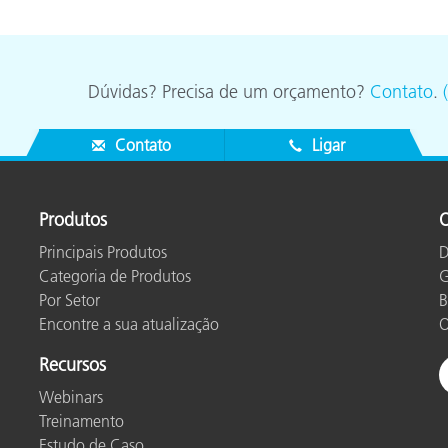
Dúvidas? Precisa de um orçamento?
Contato
.
Contato
Ligar
Produtos
O
Principais Produtos
D
Categoria de Produtos
G
Por Setor
B
Encontre a sua atualização
O
Recursos
Webinars
Treinamento
Estudo de Caso