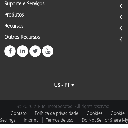
Suporte e Serviços
Seminário de Princípios básicos de cor
Produtos
See All Training
Recursos
Outros Recursos
US - PT
© 2026 X-Rite, Incorporated. All rights reserved.
Contato
Política de privacidade
Cookies
Cookie
Settings
Imprint
Termos de uso
Do Not Sell or Share My
Data