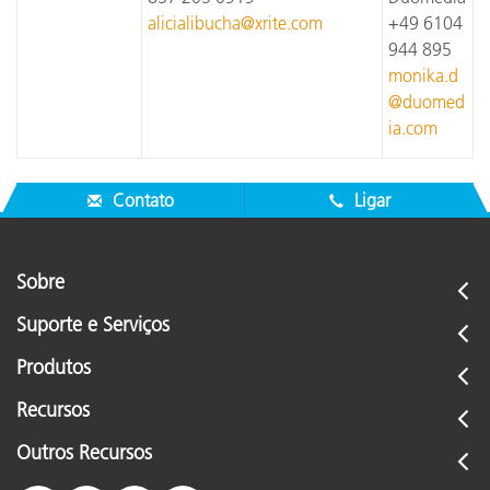
alicialibucha@xrite.com
+49 6104
944 895
monika.d
@duomed
ia.com
Contato
Ligar
Sobre
Suporte e Serviços
Produtos
Recursos
Outros Recursos