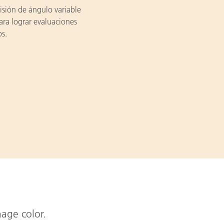
visión de ángulo variable
ara lograr evaluaciones
os.
nage color.