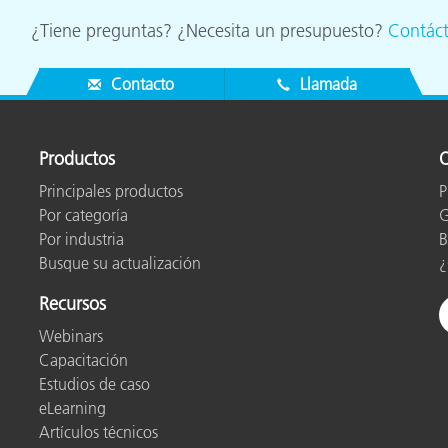
¿Tiene preguntas? ¿Necesita un presupuesto?
Contác
Contacto
Llamada
Productos
O
Principales productos
P
Por categoría
G
Por industria
B
Busque su actualización
¿
Recursos
Webinars
Capacitación
Estudios de caso
eLearning
Artículos técnicos