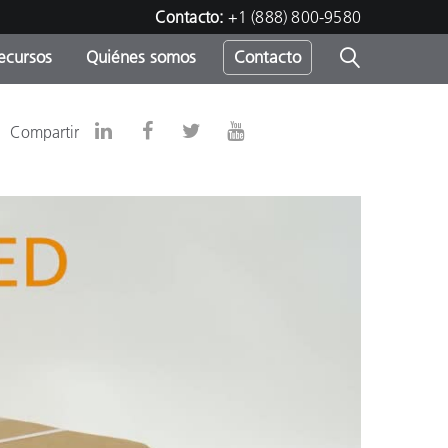
Contacto:
+1 (888) 800-9580
ecursos
Quiénes somos
Contacto
ipo
Compartir
u