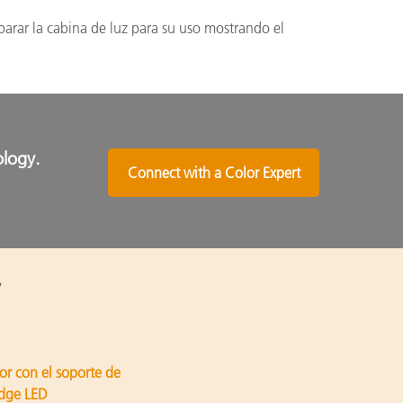
arar la cabina de luz para su uso mostrando el
ology.
Connect with a Color Expert
or con el soporte de
udge LED