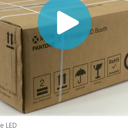
cantes de Cosméticos
Papel
Materiales de Construcci
Bienes Duraderos
ge LED