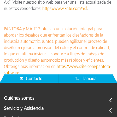
AxF. Visite nuestro sitio web para ver una lista actualizada de
nuestros vendedores:
https://www.xrite.com/axf
.
PANTORA y MA-T12 ofrecen una solución integral para
abordar los desafíos que enfrentan los diseñadores de la
industria automotriz. Juntos, pueden agilizar el proceso de
diseño, mejorar la precisión del color y el control de calidad,
lo que en última instancia conduce a flujos de trabajo de
producción y diseño automotriz más rápidos y eficientes.
Obtenga más información en
https://www.xrite.com/pantora-
software
Contacto
Llamada
Quiénes somos
Servicio y Asistencia