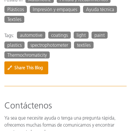
Plásticos
Impresión y empaques
Ayuda técnica
Textiles
automotive
coatings
light
paint
Tags:
plastics
spectrophotometer
textiles
Thermochromaticity
🔗
Share This Blog
Contáctenos
Ya sea que necesite ayuda o tenga una pregunta rápida,
ofrecemos muchas formas de comunicarnos y encontrar