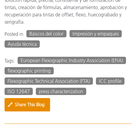
tintas, creación de fórmulas, almacenamiento, aprobación y
recuperación para tintas de offset, flexo, huecograbado y
serigrafía.
Básicos del color
Impresión y empaques
Posted in
Ayuda técnica
European Flexographic Industry Association (EFIA)
Tags:
flexographic printing
Flexographic Technical Association (FTA)
ICC profile
ISO 12647
press characterization
🔗
Share This Blog