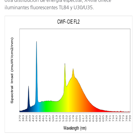
otra distribución de energía espectral, X-Rite ofrece
iluminantes fluorescentes TL84 y U30/U35.