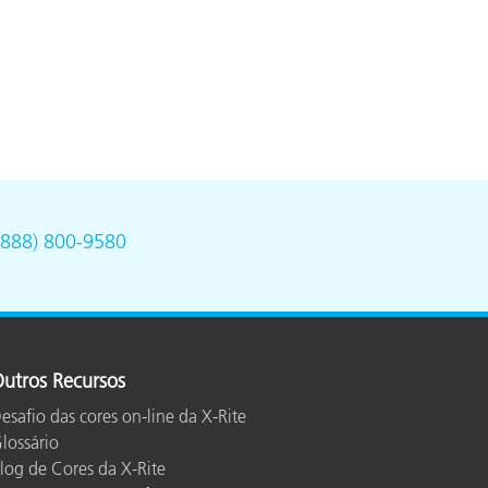
(888) 800-9580
utros Recursos
esafio das cores on-line da X-Rite
lossário
log de Cores da X-Rite