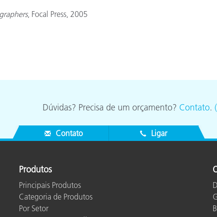
Papel
graphers
, Focal Press, 2005
Materiais de Construção
Bens Duráveis
Dúvidas? Precisa de um orçamento?
Contato
.
Contato
Ligar
Produtos
O
Principais Produtos
D
Categoria de Produtos
G
Por Setor
B