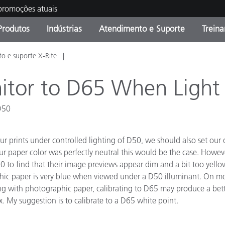
 promoções atuais
Produtos
Indústrias
Atendimento e Suporte
Trein
o e suporte X-Rite
oria de Produtos
s e Revestimentos
ço de Manutenção
ação
Produtos fora de linha -
OEM Display & Printer
Contate nossa equipe
Consultas e Auditorias
Encontre sua atualização
Manufacturers
itor to D65 When Light 
Promoções vigentes
 D50
Online Store
Produtos Embalados
Principais Downloads
 Experience Center
ur prints under controlled lighting of D50, we should also set our 
Outros recursos
 paper color was perfectly neutral this would be the case. However,
0 to find that their image previews appear dim and a bit too yello
Food Color Measurement
ic paper is very blue when viewed under a D50 illuminant. On most
king with photographic paper, calibrating to D65 may produce a bet
Ciências Biológicas
x. My suggestion is to calibrate to a D65 white point.
Produtos Eletrônicos
atura de Cosméticos