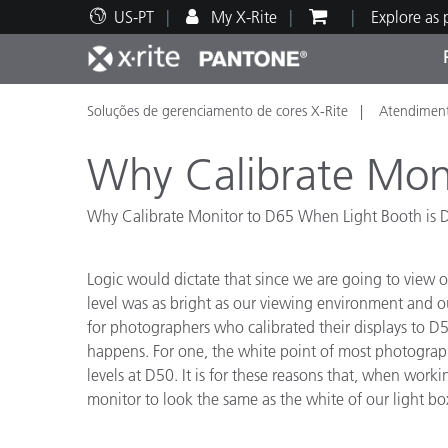
US-PT
My X-Rite
Explore as
Soluções de gerenciamento de cores X-Rite
Atendiment
Principais produtos
Impressão e Embalagem
Suporte Técnico
Recursos Educacionais
Categ
Tinta
Servi
Form
Why Calibrate Mon
Why Calibrate Monitor to D65 When Light Booth is
Brand
Logic would dictate that since we are going to view o
Automotiva
Têxtil
level was as bright as our viewing environment and our
for photographers who calibrated their displays to D5
happens. For one, the white point of most photograph
levels at D50. It is for these reasons that, when wor
monitor to look the same as the white of our light bo
Manuf