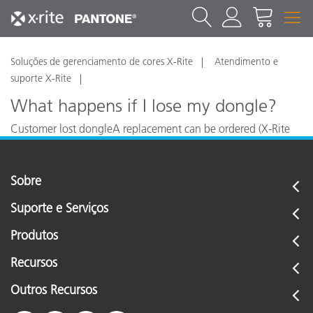
Soluções de gerenciamento de cores X-Rite
Atendimento e
suporte X-Rite
What happens if I lose my dongle?
Customer lost dongleA replacement can be ordered (X-Rite
part number PLR-CLCERT) along with a PC reassignment fee.
Sobre
Suporte e Serviços
Produtos
Recursos
Outros Recursos