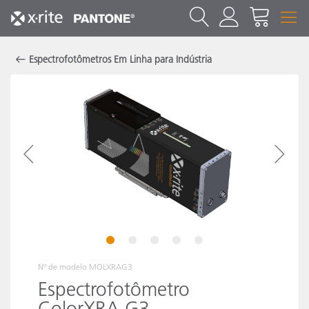
Espectrofotômetros Em Linha para Indústria
1
2
3
4
5
Nº de modelo
MOLXRAG3
Espectrofotômetro
ColorXRA G3