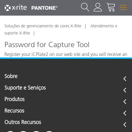
Soluções de gerenciamento de cores X-Rite
Atendimento e
suporte X-Rite
Password for Capture Tool
Register your iCPlate2 on our web site and you will receive an
e-mail with your Capture Tool access code immediately.
Sobre
Suporte e Serviços
Produtos
Recursos
Outros Recursos