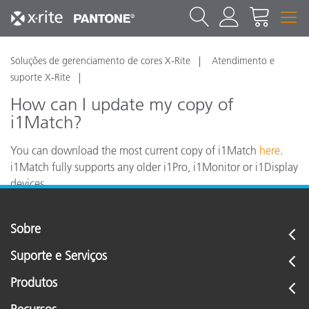
Soluções de gerenciamento de cores X-Rite
Atendimento e
suporte X-Rite
How can I update my copy of
i1Match?
You can download the most current copy of i1Match
here
.
i1Match fully supports any older i1Pro, i1Monitor or i1Display
devices.
Sobre
Suporte e Serviços
Produtos