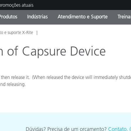
 promoções atuais
Produtos
Indústrias
Atendimento e Suporte
Trein
o e suporte X-Rite
oria de Produtos
s e Revestimentos
ço de Manutenção
ação
Produtos fora de linha -
OEM Display & Printer
Contate nossa equipe
Consultas e Auditorias
Encontre sua atualização
Manufacturers
n of Capsure Device
Promoções vigentes
Online Store
Produtos Embalados
Principais Downloads
hen release it. (When released the device will immediately shutd
 Experience Center
nd releasing.
Outros recursos
Food Color Measurement
Ciências Biológicas
Produtos Eletrônicos
atura de Cosméticos
Dúvidas? Precisa de um orçamento?
Contato
.