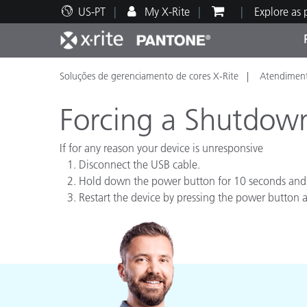
US-PT
My X-Rite
Explore as
Soluções de gerenciamento de cores X-Rite
Atendiment
Principais produtos
Impressão e Embalagem
Suporte Técnico
Recursos Educacionais
Categ
Tinta
Servi
Form
Forcing a Shutdow
If for any reason your device is unresponsive
Disconnect the USB cable.
Hold down the power button for 10 seconds and t
Brand
Restart the device by pressing the power button a
Automotiva
Têxtil
Manuf