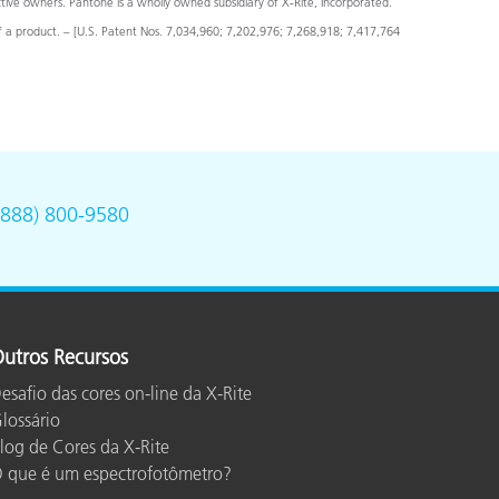
ve owners. Pantone is a wholly owned subsidiary of X-Rite, Incorporated.
f a product. – [U.S. Patent Nos. 7,034,960; 7,202,976; 7,268,918; 7,417,764
(888) 800-9580
utros Recursos
esafio das cores on-line da X-Rite
lossário
log de Cores da X-Rite
 que é um espectrofotômetro?