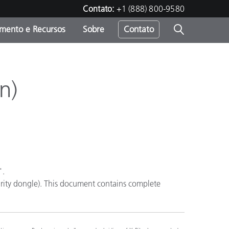
Contato:
+1 (888) 800-9580
amento e Recursos
Sobre
Contato
n)
".
curity dongle). This document contains complete