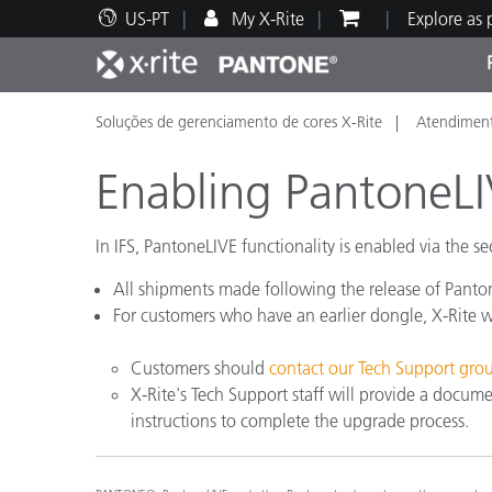
US-PT
My X-Rite
Explore as
Soluções de gerenciamento de cores X-Rite
Atendiment
Principais produtos
Impressão e Embalagem
Suporte Técnico
Recursos Educacionais
Categ
Tinta
Servi
Form
Enabling PantoneLIV
In IFS, PantoneLIVE functionality is enabled via the se
All shipments made following the release of Pant
Brand
For customers who have an earlier dongle, X-Rite wi
Automotiva
Têxtil
Customers should
contact our Tech Support gro
X-Rite's Tech Support staff will provide a docum
instructions to complete the upgrade process.
Manuf