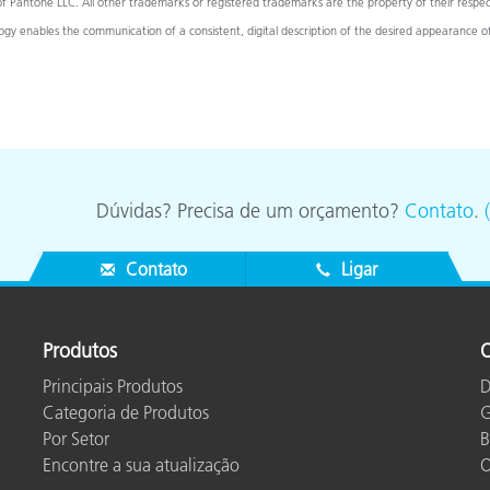
ntone LLC. All other trademarks or registered trademarks are the property of their respecti
Papel
y enables the communication of a consistent, digital description of the desired appearance o
Materiais de Construção
Bens Duráveis
Dúvidas? Precisa de um orçamento?
Contato
.
Contato
Ligar
Produtos
O
Principais Produtos
D
Categoria de Produtos
G
Por Setor
B
Encontre a sua atualização
O