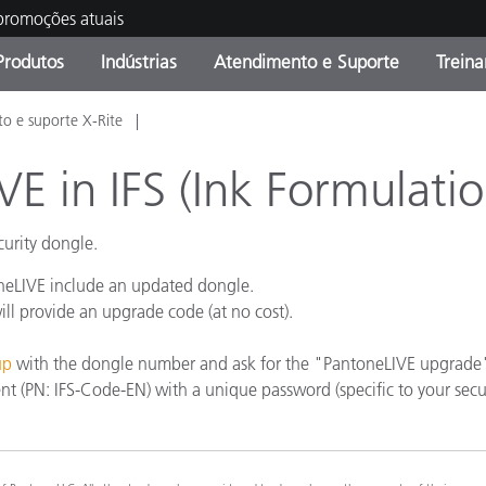
 promoções atuais
Produtos
Indústrias
Atendimento e Suporte
Trein
o e suporte X-Rite
oria de Produtos
s e Revestimentos
ço de Manutenção
ação
Produtos fora de linha -
OEM Display & Printer
Contate nossa equipe
Consultas e Auditorias
Encontre sua atualização
Manufacturers
E in IFS (Ink Formulatio
Promoções vigentes
curity dongle.
Online Store
Produtos Embalados
Principais Downloads
oneLIVE include an updated dongle.
 Experience Center
ll provide an upgrade code (at no cost).
Outros recursos
up
with the dongle number and ask for the "PantoneLIVE upgrade
Food Color Measurement
ent (PN: IFS-Code-EN) with a unique password (specific to your se
Ciências Biológicas
Produtos Eletrônicos
atura de Cosméticos