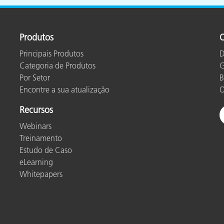
Papel
Materiais de Construção
Produtos
O
Bens Duráveis
Principais Produtos
D
Categoria de Produtos
G
Por Setor
B
Encontre a sua atualização
O
Recursos
Webinars
Treinamento
Estudo de Caso
eLearning
Whitepapers