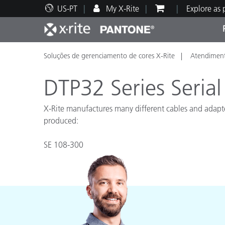
US-PT
My X-Rite
Explore as
Soluções de gerenciamento de cores X-Rite
Atendiment
Principais produtos
Impressão e Embalagem
Suporte Técnico
Recursos Educacionais
Categ
Tinta
Servi
Form
DTP32 Series Serial 
X-Rite manufactures many different cables and adapter
produced:
Brand
SE 108-300
Automotiva
Têxtil
Manuf