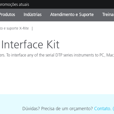
 promoções atuais
Produtos
Indústrias
Atendimento e Suporte
Trein
o e suporte X-Rite
oria de Produtos
s e Revestimentos
ço de Manutenção
ação
Produtos fora de linha -
OEM Display & Printer
Contate nossa equipe
Consultas e Auditorias
Encontre sua atualização
Manufacturers
Interface Kit
Promoções vigentes
s. To interface any of the serial DTP series instruments to PC, Mac
Online Store
Produtos Embalados
Principais Downloads
 Experience Center
Outros recursos
Food Color Measurement
Ciências Biológicas
Produtos Eletrônicos
atura de Cosméticos
Dúvidas? Precisa de um orçamento?
Contato
.