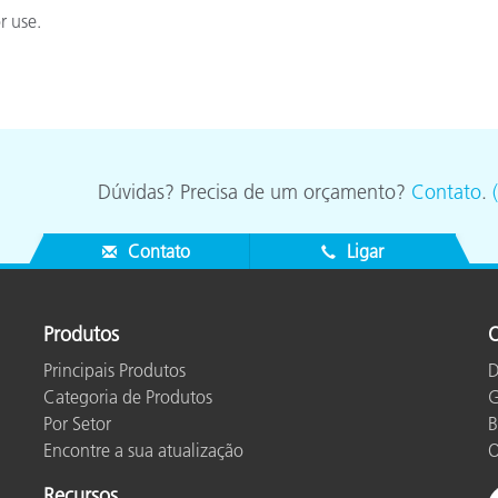
Papel
r use.
Materiais de Construção
Bens Duráveis
Dúvidas? Precisa de um orçamento?
Contato
.
Contato
Ligar
Produtos
O
Principais Produtos
D
Categoria de Produtos
G
Por Setor
B
Encontre a sua atualização
O
Recursos