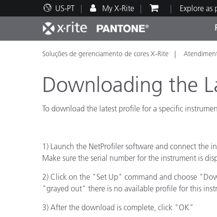
US-PT
My X-Rite
Explore as
Soluções de gerenciamento de cores X-Rite
Atendiment
Principais produtos
Impressão e Embalagem
Suporte Técnico
Recursos Educacionais
Categ
Tinta
Servi
Form
Downloading the La
To download the latest profile for a specific instrumen
Brand
Automotiva
Têxtil
1) Launch the NetProfiler software and connect the in
Make sure the serial number for the instrument is dis
2) Click on the "Set Up" command and choose "Download 
"grayed out" there is no available profile for this in
Manuf
3) After the download is complete, click "OK"