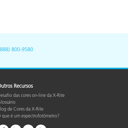
(888) 800-9580
utros Recursos
esafio das cores on-line da X-Rite
lossário
log de Cores da X-Rite
 que é um espectrofotômetro?