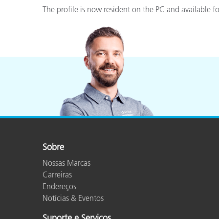
Plásticos
The profile is now resident on the PC and available fo
Sobre
Nossas Marcas
Carreiras
Endereços
Notícias & Eventos
Suporte e Serviços