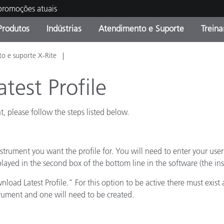
 promoções atuais
Produtos
Indústrias
Atendimento e Suporte
Trein
o e suporte X-Rite
oria de Produtos
s e Revestimentos
ço de Manutenção
ação
Produtos fora de linha -
OEM Display & Printer
Contate nossa equipe
Consultas e Auditorias
Encontre sua atualização
Manufacturers
test Profile
Promoções vigentes
t, please follow the steps listed below.
Online Store
Produtos Embalados
Principais Downloads
 Experience Center
Outros recursos
strument you want the profile for. You will need to enter your use
played in the second box of the bottom line in the software (the in
Food Color Measurement
Latest Profile." For this option to be active there must exist a va
Ciências Biológicas
strument and one will need to be created.
Produtos Eletrônicos
atura de Cosméticos