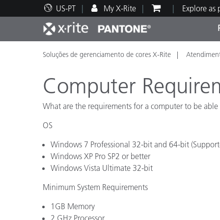
US-PT
My X-Rite
Explore as
Soluções de gerenciamento de cores X-Rite
Atendiment
Principais produtos
Impressão e Embalagem
Suporte Técnico
Recursos Educacionais
Categ
Tinta
Servi
Form
Computer Requireme
What are the requirements for a computer to be able t
OS
Brand
Windows 7 Professional 32-bit and 64-bit (Supporte
Automotiva
Têxtil
Windows XP Pro SP2 or better
Windows Vista Ultimate 32-bit
Minimum System Requirements
1GB Memory
Manuf
2 GHz Processor