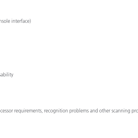
Papel
Materiais de Construção
sole interface)
Bens Duráveis
bility
cessor requirements, recognition problems and other scanning pr