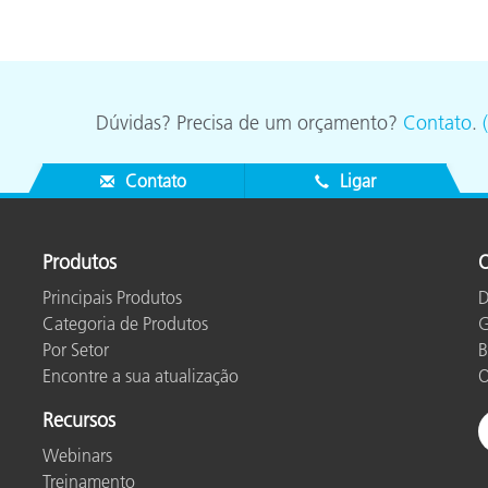
Dúvidas? Precisa de um orçamento?
Contato
.
Contato
Ligar
Produtos
O
Principais Produtos
D
Categoria de Produtos
G
Por Setor
B
Encontre a sua atualização
O
Recursos
Webinars
Treinamento