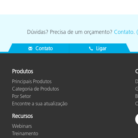
Papel
Materiais de Construção
Dúvidas? Precisa de um orçamento?
Contato
.
Bens Duráveis
Contato
Ligar
Produtos
O
Principais Produtos
D
Categoria de Produtos
G
Por Setor
B
Encontre a sua atualização
O
Recursos
Webinars
Treinamento