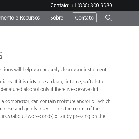
Contato:
+1 (888) 800-9580
amento e Recursos
Sobre
Contato
s
uctions will help you properly clean your instrument.
s. If it is dirty, use a clean, lint-free, soft cloth
enatured alcohol only if there is excessive dirt.
m a compressor, can contain moisture and/or oil which
 nose and gently insert it into the center of the
ursts (about two seconds) of air by pressing on the