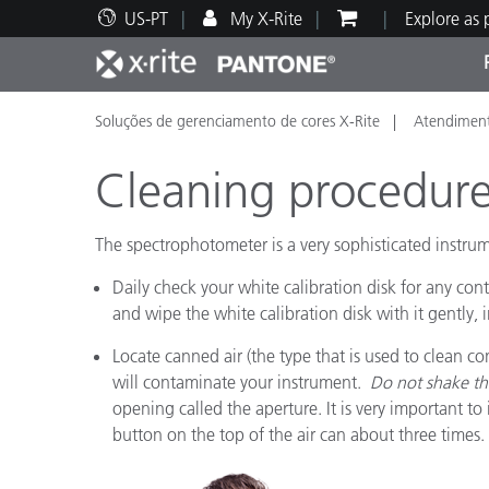
US-PT
My X-Rite
Explore as
Soluções de gerenciamento de cores X-Rite
Atendiment
Principais produtos
Impressão e Embalagem
Suporte Técnico
Recursos Educacionais
Categ
Tinta
Servi
Form
Cleaning procedure
The spectrophotometer is a very sophisticated instrume
Daily check your white calibration disk for any contam
Brand
and wipe the white calibration disk with it gently, 
Automotiva
Têxtil
Locate canned air (the type that is used to clean 
will contaminate your instrument.
Do not shake th
opening called the aperture. It is very important t
button on the top of the air can about three times.
Manuf