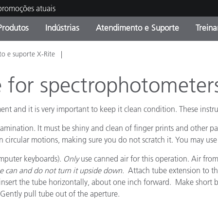
 promoções atuais
Produtos
Indústrias
Atendimento e Suporte
Trein
o e suporte X-Rite
oria de Produtos
s e Revestimentos
ço de Manutenção
ação
Produtos fora de linha -
OEM Display & Printer
Contate nossa equipe
Consultas e Auditorias
Encontre sua atualização
Manufacturers
 for spectrophotometer
Promoções vigentes
nt and it is very important to keep it clean condition. These instr
Online Store
Produtos Embalados
Principais Downloads
ination. It must be shiny and clean of finger prints and other particle
 Experience Center
in circular motions, making sure you do not scratch it. You may use d
Outros recursos
computer keyboards).
Only
use canned air for this operation. Air fro
Food Color Measurement
e can and do not turn it upside down
. Attach tube extension to the
o insert the tube horizontally, about one inch forward. Make short b
Ciências Biológicas
 Gently pull tube out of the aperture.
Produtos Eletrônicos
atura de Cosméticos