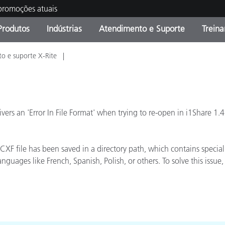
 promoções atuais
Produtos
Indústrias
Atendimento e Suporte
Trein
o e suporte X-Rite
oria de Produtos
s e Revestimentos
ço de Manutenção
ação
Produtos fora de linha -
OEM Display & Printer
Contate nossa equipe
Consultas e Auditorias
Encontre sua atualização
Manufacturers
Promoções vigentes
ers an 'Error In File Format' when trying to re-open in i1Share 1.4
Online Store
Produtos Embalados
Principais Downloads
 Experience Center
Outros recursos
CXF file has been saved in a directory path, which contains special c
uages like French, Spanish, Polish, or others. To solve this issue, 
Food Color Measurement
Ciências Biológicas
Produtos Eletrônicos
atura de Cosméticos