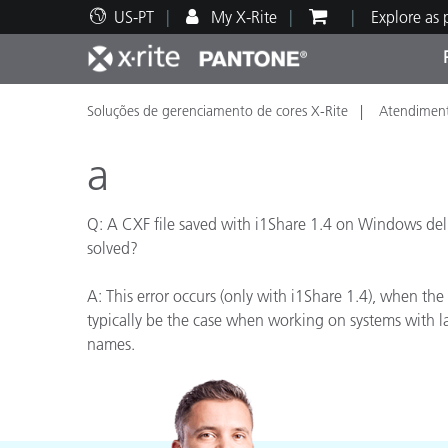
US-PT
My X-Rite
Explore as
Soluções de gerenciamento de cores X-Rite
Atendiment
Principais produtos
Impressão e Embalagem
Suporte Técnico
Recursos Educacionais
Categ
Tinta
Servi
Form
a
Q: A CXF file saved with i1Share 1.4 on Windows deliv
solved?
Brand
A: This error occurs (only with i1Share 1.4), when the 
Automotiva
Têxtil
typically be the case when working on systems with lang
names.
Manuf