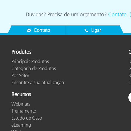
Papel
Dúvidas? Precisa de um orçamento?
Contato
.
Materiais de Construção
Bens Duráveis
Contato
Ligar
Produtos
O
Principais Produtos
D
Categoria de Produtos
G
Por Setor
B
Encontre a sua atualização
O
Recursos
Webinars
Treinamento
Estudo de Caso
eLearning