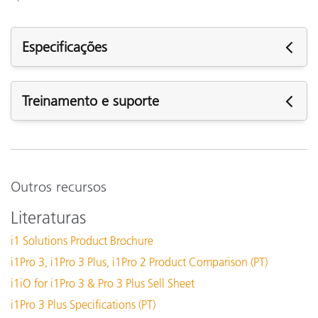
Especificações
Especificações
Treinamento e suporte
M
(
Suporte
Abertura
d
Software:
s
i1Profiler (i1Publish) v3.8.7
Outros recursos
i1Profiler (i1Publish) v3.8.5
Literaturas
i1Profiler (i1Publish) v3.8.4
Espaço disponível em disco
i1 Solutions Product Brochure
i1Profiler (i1Publish) v3.7.1
i1Pro 3, i1Pro 3 Plus, i1Pro 2 Product Comparison (PT)
Calibração
M
X-Rite Device Services v3.0.150 (Mac Only)
i1iO for i1Pro 3 & Pro 3 Plus Sell Sheet
Veja todo o suporte
Interface de comunicação
U
i1Pro 3 Plus Specifications (PT)
Treinamento