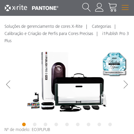
Soluções de gerenciamento de cores X-Rite
Categorias
Calibração e Criação de Perfis para Cores Precisas
i1Publish Pro 3
Plus
1
2
3
4
5
6
7
8
9
Nº de modelo: EO3PLPUB