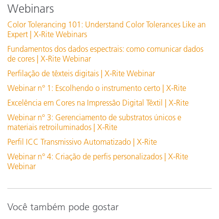
Webinars
Online Training / eLearning:
Conectividade
P
Teoria de cores: compreendendo os números das cores
Color Tolerancing 101: Understand Color Tolerances Like an
Expert | X-Rite Webinars
OnlineTraining:
i
Fundamentos dos dados espectrais: como comunicar dados
Dimensões (comprimento, largura, altura)
Treinamento no local
2
de cores | X-Rite Webinar
Seminar:
Perfilação de têxteis digitais | X-Rite Webinar
Seminário de Princípios básicos de cor
Resolução de tela
1
Webinar n° 1: Escolhendo o instrumento certo | X-Rite
See All Training
Excelência em Cores na Impressão Digital Têxtil | X-Rite
Nível de experiência
I
Webinar nº 3: Gerenciamento de substratos únicos e
materiais retroiluminados | X-Rite
Umidade
3
Perfil ICC Transmissivo Automatizado | X-Rite
Webinar n° 4: Criação de perfis personalizados | X-Rite
Tamanho do ponto de iluminação
1
Webinar
0
Compatibilidade entre instrumentos
R
Você também pode gostar
(