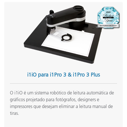
R
Conexão à Internet
u
C
Idiomas suportados
J
Fonte de luz
i
M
i1iO para i1Pro 3 & i1Pro 3 Plus
Macintosh
u
O i1iO é um sistema robótico de leitura automática de
•
gráficos projetado para fotógrafos, designers e
•
Condições de medição
impressores que desejam eliminar a leitura manual de
•
tiras.
•