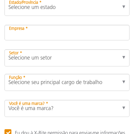
Estado/Província *
Empresa *
Setor *
Função *
Você é uma marca? *
Eu dou à X-Rite permissão para enviar-me informações