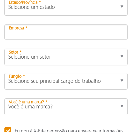
Estado/Província *
Empresa *
Setor *
Função *
Você é uma marca? *
Eu dou à X-Rite permissão para enviar-me informações