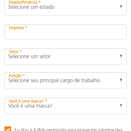
Estado/Província *
Empresa *
Setor *
Função *
Você é uma marca? *
Eu dou à X-Rite permissão para enviar-me informações