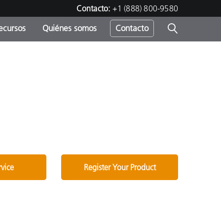
Contacto:
+1 (888) 800-9580
ecursos
Quiénes somos
Contacto
ipo
u
rvice
Register Your Product