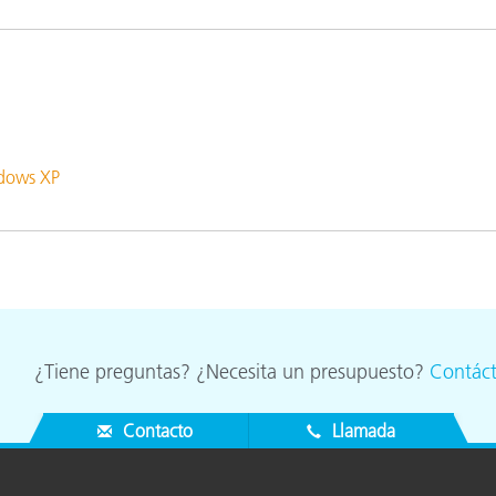
cantes de Cosméticos
Papel
Materiales de Construcci
Bienes Duraderos
ndows XP
¿Tiene preguntas? ¿Necesita un presupuesto?
Contác
Contacto
Llamada