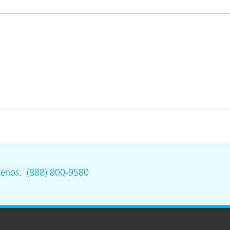
ón
tenos
.
(888) 800-9580