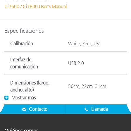
Ci7600 / Ci7800 User's Manual
Especificaciones
Calibración
White, Zero, UV
Interfaz de
USB 2.0
comunicación
Dimensiones (largo,
56cm, 22cm, 31cm
ancho, alto)
Mostrar más
Asistencia de NetProfiler
Contacto
Llamada
Yes
incorporada
Humedad
5% to 85%, non-condensing
Quiénes somos