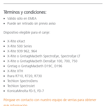
Términos y condiciones:
Válido sólo en EMEA
Puede ser retirado sin previo aviso
Dispositivo elegible para el canje:
X-Rite eXact
X-Rite 500 Series
X-Rite 939 962, 964
X-Rite o GretagMacbeth SpectroEye, SpectroEye LT
X-Rite o GretagMacbeth DensiEye 100, 700, 750
Gretag o GretagMacbeth D19C, D196
X-Rite XTH
Ihara R710, R720, R730
Techkon SpectroDens
Techkon SpectroJet
KonicaMinolta FD-5, FD-7
Póngase en contacto con nuestro equipo de ventas para obtener
más información.