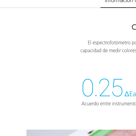
Información 
C
El espectrofotómetro po
capacidad de medir colores
0.25
ΔEa
Acuerdo entre instrument