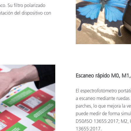
co. Su filtro polarizado
ntación del dispositivo con
Escaneo rápido M0, M1,
El espectrofotómetro portát
a escaneo mediante ruedas 
parches, lo que mejora la v
puede medir de forma simu
D50/ISO 13655:2017; M2, U
13655:2017.