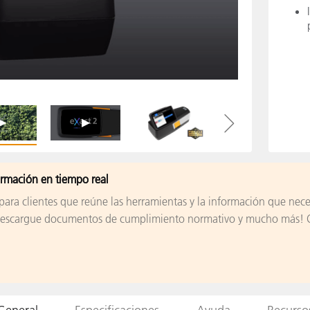
cantes de Cosméticos
Papel
Materiales de Construcci
Bienes Duraderos
ormación en tiempo real
ara clientes que reúne las herramientas y la información que nece
cio, descargue documentos de cumplimiento normativo y mucho más!