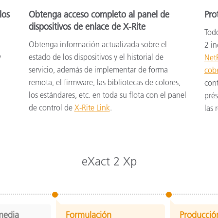
los
Obtenga acceso completo al panel de
Pro
dispositivos de enlace de X-Rite
Tod
Obtenga información actualizada sobre el
2 in
y
estado de los dispositivos y el historial de
NetP
servicio, además de implementar de forma
cob
remota, el firmware, las bibliotecas de colores,
cont
los estándares, etc. en toda su flota con el panel
prés
de control de
X-Rite Link
.
las 
eXact 2 Xp
media
Formulación
Producció