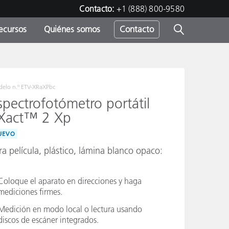
Contacto:
+1 (888) 800-9580
ecursos
Quiénes somos
Contacto
ipo
u
elo n.º
ETV-XRaXPbc
spectrofotómetro portátil
Xact™ 2 Xp
UEVO
ra película, plástico, lámina blanco opaco:
Coloque el aparato en direcciones y haga
mediciones firmes.
Medición en modo local o lectura usando
discos de escáner integrados.