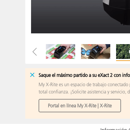
Plásticos
Fabri
Saque el máximo partido a su eXact 2 con inf
My X-Rite es un espacio de trabajo conectado p
total confianza. ¡Solicite asistencia y servi
Portal en línea My X-Rite | X-Rite