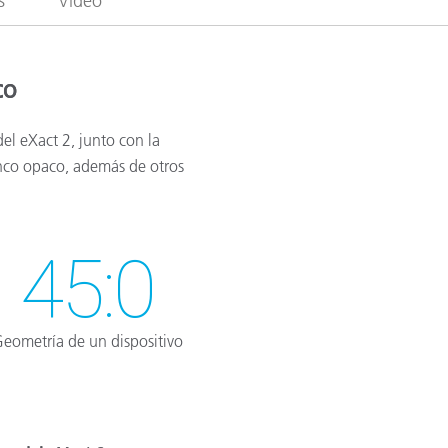
s
Vídeo
co
el eXact 2, junto con la
anco opaco, además de otros
45:0
eometría de un dispositivo