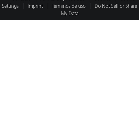
Settings
Imprint
Términos de uso
Do Not Sell or Share
My Data