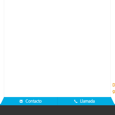
D
g
Contacto
Llamada