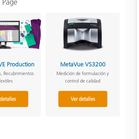
m Page
VE Production
MetaVue VS3200
s, Recubrimientos
Medición de formulación y
Textiles
control de calidad
detalles
Ver detalles