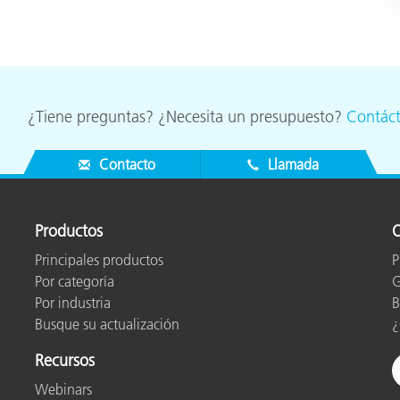
¿Tiene preguntas? ¿Necesita un presupuesto?
Contác
Contacto
Llamada
Productos
O
Principales productos
P
Por categoría
G
Por industria
B
Busque su actualización
¿
Recursos
Webinars