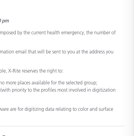
cantes de Cosméticos
Papel
Materiales de Construcci
0 pm
Bienes Duraderos
s imposed by the current health emergency, the number of
rmation email that will be sent to you at the address you
le, X-Rite reserves the right to:
e no more places available for the selected group;
ith priority to the profiles most involved in digitization
re are for digitizing data relating to color and surface