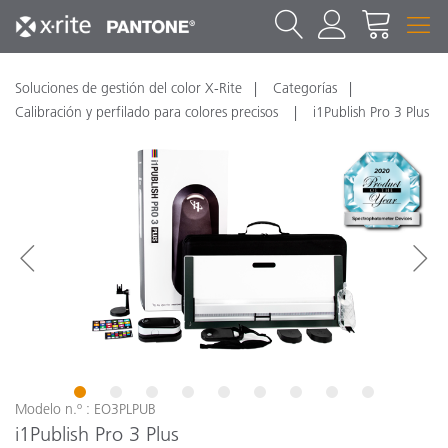
Soluciones de gestión del color X-Rite
Categorías
Calibración y perfilado para colores precisos
i1Publish Pro 3 Plus
1
2
3
4
5
6
7
8
9
Modelo n.º : EO3PLPUB
i1Publish Pro 3 Plus