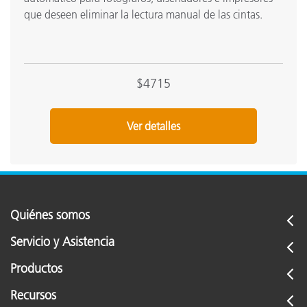
•
que deseen eliminar la lectura manual de las cintas.
•
Frecuencia de la medición en el modo de escaneo
4
$4715
Geometría de medición
4
Ver detalles
Zona de medición
8
Espesor medio
1
Memoria
Quiénes somos
Servicio y Asistencia
Cantidad de pantallas admitidas por estación de
U
trabajo
Productos
Recursos
1