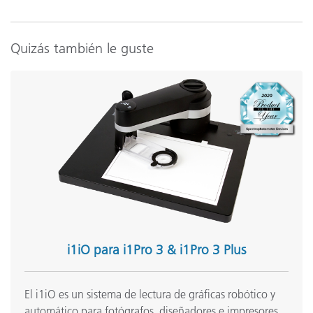
0
Acuerdo entre instrumentos
R
(
Quizás también le guste
R
Conexión a Internet
u
C
Idiomas compatibles
J
Fuente de luz
i
M
Macintosh
u
i1iO para i1Pro 3 & i1Pro 3 Plus
•
El i1iO es un sistema de lectura de gráficas robótico y
•
Condiciones de medición
automático para fotógrafos, diseñadores e impresores