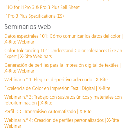
i1iO for i1Pro 3 & Pro 3 Plus Sell Sheet
Ver todo el soporte
Interfaz de comunicación
U
i1Pro 3 Plus Specifications (ES)
Capacitación
Seminarios web
eLearning:
Conectividad
P
Teoría del color: entender las cifras del color
Datos espectrales 101: Cómo comunicar los datos del color |
X-Rite Webinar
Onsite Training:
i
Color Tolerancing 101: Understand Color Tolerances Like an
Dimensiones (largo, ancho, alto)
Capacitación en su empresa
2
Expert | X-Rite Webinars
Seminar:
Generación de perfiles para la impresión digital de textiles |
Seminario Aspectos fundamentales del color
Resolución de la pantalla
1
X-Rite Webinar
Webinar n.° 1: Elegir el dispositivo adecuado | X-Rite
See All Training
Nivel de experiencia
I
Excelencia de Color en Impresión Textil Digital | X-Rite
Webinar n.° 3: Trabajo con sustratos únicos y materiales con
Humedad
3
retroiluminación | X-Rite
Perfil ICC Transmisivo Automatizado | X-Rite
Tamaño del área de iluminación
1
Webinar n.° 4: Creación de perfiles personalizados | X-Rite
Webinar